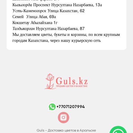
К
ызылорда
Проспект Нурсултана Назарбаева, 13а
У
сть-
К
аменогорск
Улица Казахстан, 62
Семей
У
лица Абая, 69а
Кокшетау Абылайхана 1г
Талдыкорган
Нурсултана Назарбаева, 87
Мы доставляем цветы, букеты и корзины, по всем крупным
городам Казахстана, через нашу курьерскую сеть
+77071207994
Guls - Доставка цветов в Аральске