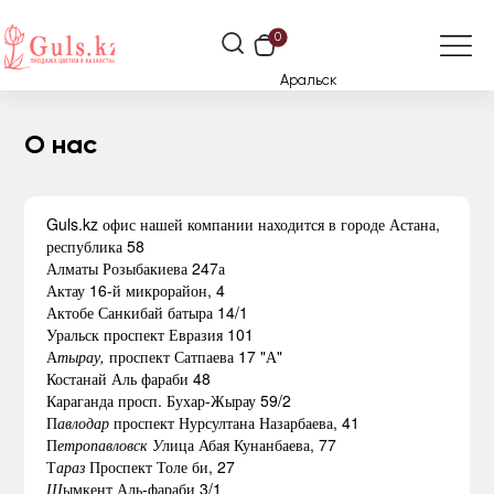
0
Аральск
О нас
Guls.kz офис нашей компании находится в городе Астана,
республика 58
Алматы Розыбакиева 247а
Актау 16-й микрорайон, 4
Актобе Санкибай батыра 14/1
Уральск проспект Евразия 101
А
тырау,
проспект Сатпаева 17 "А"
Костанай Аль фараби 48
Караганда просп. Бухар-Жырау 59/2
П
авлодар
проспект Нурсултана Назарбаева, 41
П
етропавловск
У
лица Абая Кунанбаева, 77
Т
араз
Проспект Толе би, 27
Ш
ымкент Аль-фараби 3/1