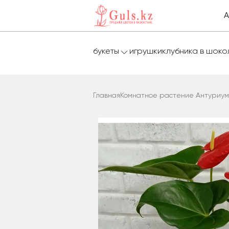
А
букеты
игрушки
клубника в шок
Главная
Комнатное растение Антуриум