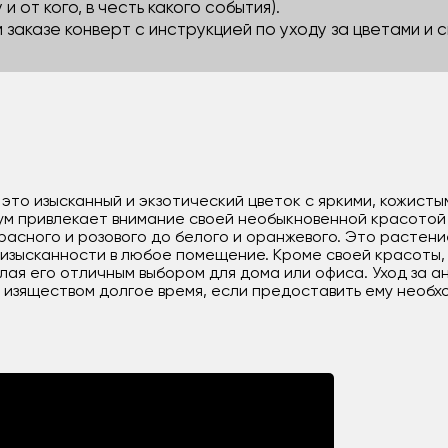
 и от кого, в честь какого события).
м заказе конверт с инструкцией по уходу за цветами и
 это изысканный и экзотический цветок с яркими, кожист
ум привлекает внимание своей необыкновенной красотой 
красного и розового до белого и оранжевого. Это растен
 изысканности в любое помещение. Кроме своей красоты,
лая его отличным выбором для дома или офиса. Уход за а
 изяществом долгое время, если предоставить ему необхо