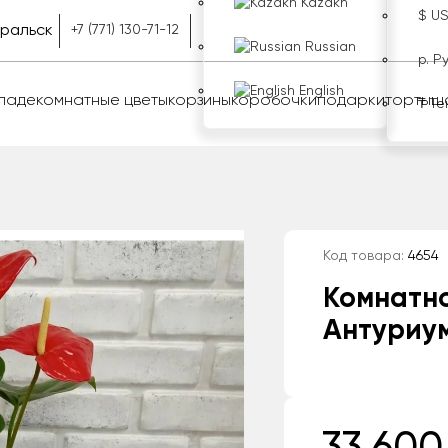
Kazakh
$ U
ральск
+7 (771) 130-71-12
Russian
р. Р
English
оладе
комнатные цветы
корзины
коробочки
подарки
торты
ш
₸ Те
Код товара:
4654
Комнатн
Антуриу