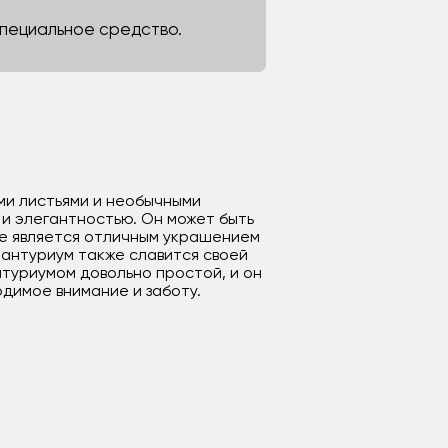
 специальное средство.
ыми листьями и необычными
и элегантностью. Он может быть
ие является отличным украшением
 антуриум также славится своей
нтуриумом довольно простой, и он
димое внимание и заботу.