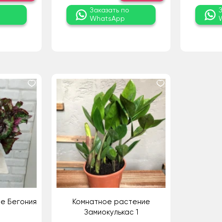
о
Заказать по
WhatsApp
е Бегония
Комнатное растение
Замиокулькас 1