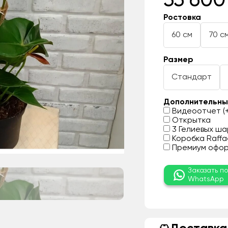
33 600
Ростовка
60 см
70 с
Размер
Стандарт
Дополнительны
Видеоотчет (+
Открытка
3 Гелиевых шар
Коробка Raffae
Премиум оформ
Заказать п
WhatsApp