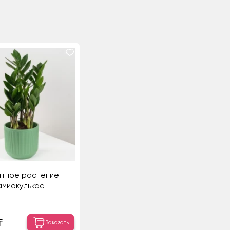
атное растение
амиокулькас
₸
Заказать