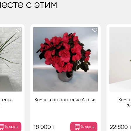
есте с этим
тение
Комнатное растение Азалия
Комн
1
З
18 000 ₸
22 800 
Заказать
Заказать