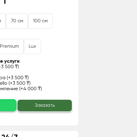
 ₸
м
70 см
100 см
Premium
Lux
е услуги
3 500 ₸)
а (+3 500 ₸)
llo (+3 500 ₸)
ление (+4 000 ₸)
о
Заказать